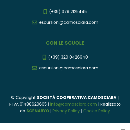
(+39) 379 2125445
escursioni@camosciara.com
CON LE SCUOLE
(+39) 320 0426948
escursioni@camosciara.com
© Copyright
SOCIETÀ COOPERATIVA CAMOSCIARA
|
P.IVA 01488620665 |
info@camosciara.com
| Realizzato
da
SCENARYO
|
Privacy Policy
|
Cookie Policy